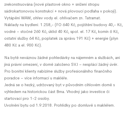
zrekonstruována (nové plastové okno + snížení stropu
sádrokartonovou konstrukcí + nová plovoucí podlaha v pokoji).
Vytápění WAW, ohřev vody el. ohřívačem zn. Tatramat.
Náklady na bydlení: 1.258,- (FO 640 Kč, pojištění budovy 40,- Kč,
vodné – stočné 260 Kč, úklid 40 Kč, spol. el. 17 Kč, komín 6 Kč,
ostatní služby 64 Kč, poplatek za správu 191 Kč) + energie (plyn
480 Kč a el. 900 Kč).
Na bytě neváznou žádné pohledávky na nájemném a službách, ani
jiná právní omezení, v domě založeno SVJ – nesplácí žádný úvěr.
Pro bonitní klienty nabízíme služby profesionálního finančního
poradce – více informací u makléře.
Jedná se o hezký, udržovaný byt v původním cihlovém domě s
výhledem na historickou část Brna. Vhodný jako investice či
startovací pro 1-2 osoby.
Uvolnění bytu od 1.9.2018. Prohlídky po domluvě s makléřem.