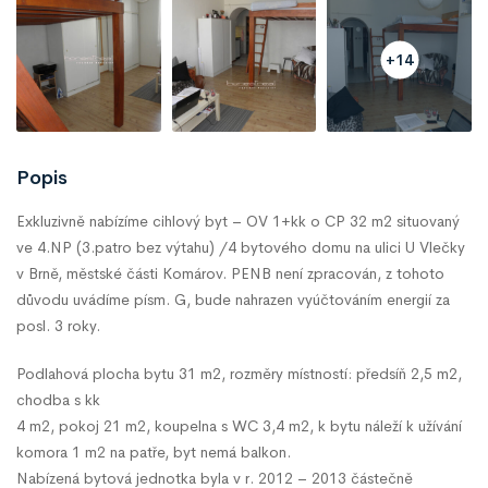
+14
Popis
Exkluzivně nabízíme cihlový byt – OV 1+kk o CP 32 m2 situovaný
ve 4.NP (3.patro bez výtahu) /4 bytového domu na ulici U Vlečky
v Brně, městské části Komárov. PENB není zpracován, z tohoto
důvodu uvádíme písm. G, bude nahrazen vyúčtováním energií za
posl. 3 roky.
Podlahová plocha bytu 31 m2, rozměry místností: předsíň 2,5 m2,
chodba s kk
4 m2, pokoj 21 m2, koupelna s WC 3,4 m2, k bytu náleží k užívání
komora 1 m2 na patře, byt nemá balkon.
Nabízená bytová jednotka byla v r. 2012 – 2013 částečně