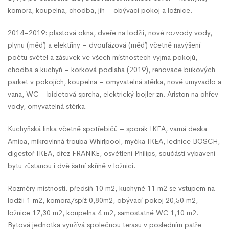
komora, koupelna, chodba, jih – obývací pokoj a ložnice.
2014–2019: plastová okna, dveře na lodžii, nové rozvody vody,
plynu (měď) a elektřiny – dvoufázová (měď) včetně navýšení
počtu světel a zásuvek ve všech místnostech vyjma pokojů,
chodba a kuchyň – korková podlaha (2019), renovace bukových
parket v pokojích, koupelna – omyvatelná stěrka, nové umyvadlo a
vana, WC – bidetová sprcha, elektrický bojler zn. Ariston na ohřev
vody, omyvatelná stěrka.
Kuchyňská linka včetně spotřebičů – sporák IKEA, varná deska
Amica, mikrovlnná trouba Whirlpool, myčka IKEA, lednice BOSCH,
digestoř IKEA, dřez FRANKE, osvětlení Philips, součástí vybavení
bytu zůstanou i dvě šatní skříně v ložnici.
Rozměry místností: předsíň 10 m2, kuchyně 11 m2 se vstupem na
lodžii 1 m2, komora/spíž 0,80m2, obývací pokoj 20,50 m2,
ložnice 17,30 m2, koupelna 4 m2, samostatné WC 1,10 m2.
Bytová jednotka využívá společnou terasu v posledním patře