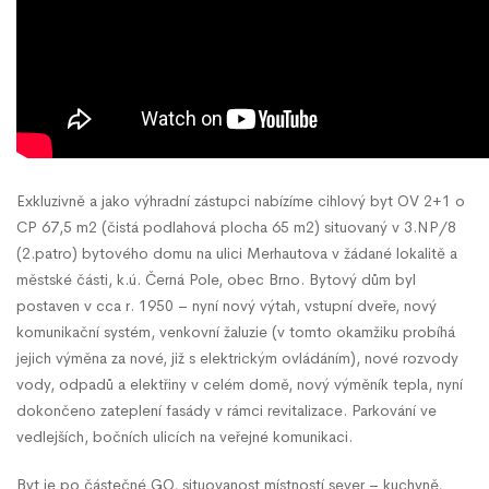
Exkluzivně a jako výhradní zástupci nabízíme cihlový byt OV 2+1 o
CP 67,5 m2 (čistá podlahová plocha 65 m2) situovaný v 3.NP/8
(2.patro) bytového domu na ulici Merhautova v žádané lokalitě a
městské části, k.ú. Černá Pole, obec Brno. Bytový dům byl
postaven v cca r. 1950 – nyní nový výtah, vstupní dveře, nový
komunikační systém, venkovní žaluzie (v tomto okamžiku probíhá
jejich výměna za nové, již s elektrickým ovládáním), nové rozvody
vody, odpadů a elektřiny v celém domě, nový výměník tepla, nyní
dokončeno zateplení fasády v rámci revitalizace. Parkování ve
vedlejších, bočních ulicích na veřejné komunikaci.
Byt je po částečné GO, situovanost místností sever – kuchyně,