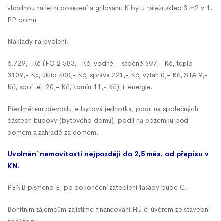
vhodnou na letní posezení a grilování. K bytu náleží sklep 3 m2 v 1.
PP domu.
Náklady na bydlení:
6.729,- Kč (FO 2.583,- Kč, vodné – stočné 597,- Kč, teplo
3109,- Kč, úklid 400,- Kč, správa 221,- Kč, výtah 0,- Kč, STA 9,-
Kč, spol. el. 20,- Kč, komín 11,- Kč) + energie.
Předmětem převodu je bytová jednotka, podíl na společných
částech budovy (bytového domu), podíl na pozemku pod
domem a zahradě za domem.
Uvolnění nemovitosti nejpozději do 2,5 měs. od přepisu v
KN.
PENB písmeno E, po dokončení zateplení fasády bude C.
Bonitním zájemcům zajistíme financování HÚ či úvěrem ze stavební