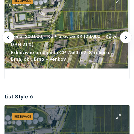
REZERVACE
Cena: 200.000,- Kč + provize RK (28.000,- Kč vč.
DPH 21%)
Exkluzivně orná půda CP 2363 m2, Střelice u
Brna, okr. Brno – venkov
List Style 6
REZERVACE