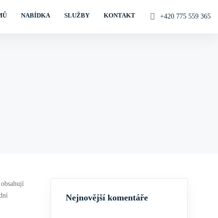
MŮ
NABÍDKA
SLUŽBY
KONTAKT
+420 775 559 365
 obsahují
dní
Nejnovější komentáře