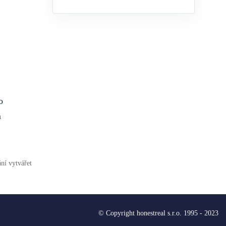
o
m
ní vytvářet
© Copyright honestreal s.r.o. 1995 - 2023