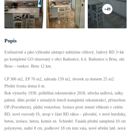
+49
Popis
Exkluzivně a jako výhradní zástupci nabízíme cihlový, řadový RD 3+kk
po kompletní GO situovaný v obci Radostice, k.ú. Radostice u Brna, okr.
Brno – venkov. Brno 12 km.
CP 306 m2, ZP 70 m2, zahrada 159 m2, dvorek za domem 25 m2.
Přední fronta domu 6 m.
Rok výstavby 1930, průběžná rekonstrukce 2018, střecha sedlová, tašky
pálené, dům prošel v minulých letech kompletní rekonstrukcí, přístavbou
OP (Porotherm), půdní vestavbou. Izolace proti zemní vlhkosti v celém
RD, nové rozvody IS, strop v části RD rákos – původní, v nové hurdisky,
beton, izolace, beton, komín zn. Schiedel. Fasáda přední zateplená 10 cm
polystyren, zadní 8 cm, podkroví 18 cm min.vata, nové střešní latě, nová