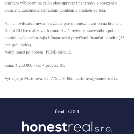
krásným výhledem na celou obec upravená na terásky a posezení s
ohništěm, zakončená zahradním domkem a brankou do lesa.
Na nemovitostech neváznou žádná právní omezení ani věcná břemena.
Koupi RD lze realizovat formou HÚ či úvěru ze stavebního spoření,
bonitním zájemcům zajistí financování prověřený finanční poradce (15
letá spolupráce).
Volný ihned po prodeji. PENB písm. D.
Cena: 4.250.000,- Kč + provize RK
Vyřizuje pí Martofová, tel. 775 559 365, martofova@honestreal.cz
Úvod
GDPR