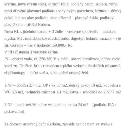
krytina, nová střešní okna, difuzní fólie, podlahy beton, izolace, vinyl,
nová dřevěná plovoucí podlaha s vinylovým povrchem, ložnice + dětský
pokoj lamino plov.podlaha, okna přízemí – plastová 3skla, podkroví
plast.2 sklo a střešní Kubeso.
Nová KL s jídelním barem + 3 židle – vestavné spotřebiče – indukce,
myčka, MT, multif.horkovzduch.trouba, digestoř, lednice, mrazák – vše
zn. Gorenje – vše v hodnotě 150.000,- Kč
V RD zůstanou 3 vestavné skříně.
IS – obecní voda, el. 220/380 V v mědi, obecní kanalizace, ohřev vody
kotel zn. Dražice, krb s rozvodem teplého vzduchu do dalších místností,
el.přímotopy – noční sazba, v koupelně otopný žebř,
1.NP – chodba 2,7 m2, OP s kk 33 m2, dětský pokoj 18 m2, koupelna s
WC 6,5 m2, technická místnost 1,1 m2, šatna + schodiště do 2.NP 7 m2
2.NP – podkroví 36 m2 se vstupem na terasu 24 m2 – (podlaha IPA s
pískovaním).
Za domem uzavřený dvůr s krbem, zahrada nad domem ve svahu s