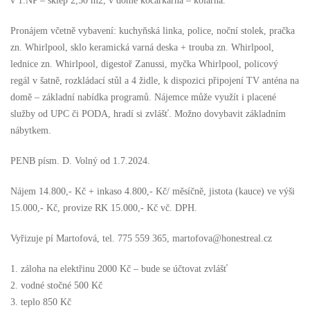
v 1.NP – sklep 2,50 m2, v domě kočárkárna – kolárna.
Pronájem včetně vybavení: kuchyňská linka, police, noční stolek, pračka
zn. Whirlpool, sklo keramická varná deska + trouba zn. Whirlpool,
lednice zn. Whirlpool, digestoř Zanussi, myčka Whirlpool, policový
regál v šatně, rozkládací stůl a 4 židle, k dispozici připojení TV anténa na
domě – základní nabídka programů. Nájemce může využít i placené
služby od UPC či PODA, hradí si zvlášť. Možno dovybavit základním
nábytkem.
PENB písm. D. Volný od 1.7.2024.
Nájem 14.800,- Kč + inkaso 4.800,- Kč/ měsíčně, jistota (kauce) ve výši
15.000,- Kč, provize RK 15.000,- Kč vč. DPH.
Vyřizuje pí Martofová, tel. 775 559 365, martofova@honestreal.cz
1. záloha na elektřinu 2000 Kč – bude se účtovat zvlášť
2. vodné stočné 500 Kč
3. teplo 850 Kč