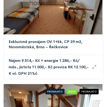
Exkluzivně pronájem OV 1+kk, CP 29 m2,
Novoměstská, Brno – Řečkovice
Nájem 9.514,- Kč + energie 1.286,- Kč/
měs., jistota 11.000,- Kč provize RK 12.100,-
K vč. DPH 21%č
PRONAJATO
NOVÉ
PRONAJATO