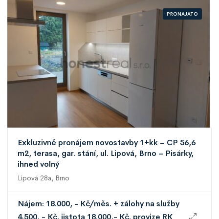
PRONAJATO
Exkluzivně pronájem novostavby 1+kk – CP 56,6
m2, terasa, gar. stání, ul. Lipová, Brno – Pisárky,
ihned volný
Lipová 28a, Brno
Nájem: 18.000, - Kč/měs. + zálohy na služby
4.500, - Kč, jistota 18.000,- Kč, provize RK