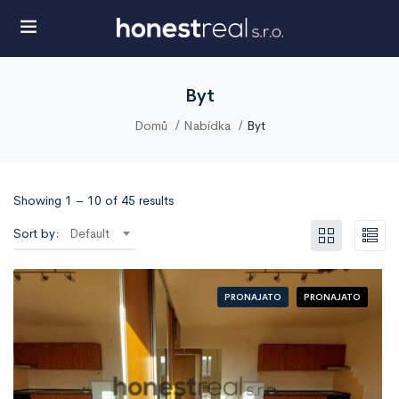
Byt
Domů
Nabídka
Byt
Showing
1
–
10
of 45 results
Sort by:
Default
PRONAJATO
PRONAJATO